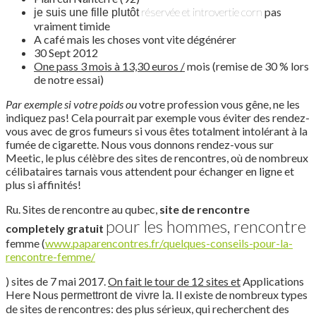
réservée et introvertie corn
pas
je suis une fille plutôt
vraiment timide
A café mais les choses vont vite dégénérer
30 Sept 2012
One pass 3 mois à 13,30 euros /
mois (remise de 30 % lors
de notre essai)
Par exemple si votre poids ou
votre profession vous gêne, ne les
indiquez pas
! Cela pourrait par exemple vous éviter des rendez-
vous avec de gros fumeurs si vous êtes totalment intolérant à la
fumée de cigarette. Nous vous donnons rendez-vous sur
Meetic, le plus célèbre des sites de rencontres, où de nombreux
célibataires tarnais vous attendent pour échanger en ligne et
plus si affinités!
Ru. Sites de rencontre au qubec,
site de
rencontre
pour les hommes, rencontre
completely gratuit
femme (
www.paparencontres.fr/quelques-conseils-pour-la-
rencontre-femme/
) sites de 7 mai 2017.
On fait le tour de 12 sites et
Applications
Here Nous
. Il existe de nombreux types
permettront de vivre la
de sites de rencontres: des plus sérieux, qui recherchent des