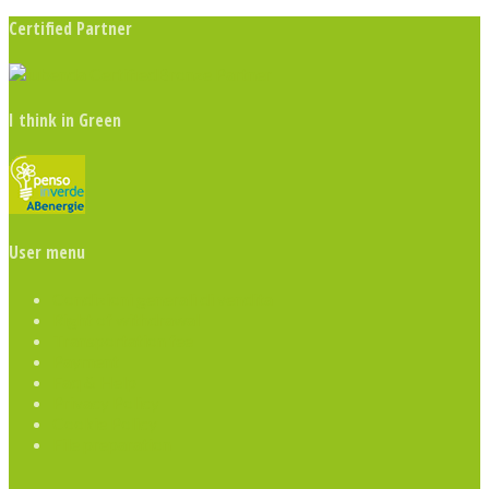
Certified Partner
I think in Green
User menu
Condizioni generali di vendita
Right of withdrawal
Transportation fee
Payment
Faq & Help
Privacy Policy
Cookie Policy
File preparation