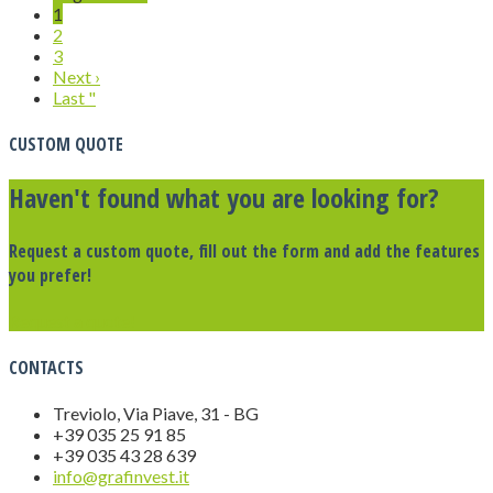
1
2
3
Next ›
Last "
CUSTOM QUOTE
Haven't found what you are looking for?
Request a custom quote, fill out the form and add the features
you prefer!
Request a quote!
CONTACTS
Treviolo, Via Piave, 31 - BG
+39 035 25 91 85
+39 035 43 28 639
info@grafinvest.it