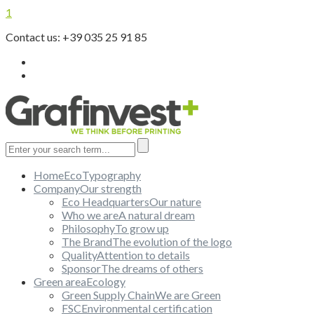
1
Contact us: +39 035 25 91 85
Home
EcoTypography
Company
Our strength
Eco Headquarters
Our nature
Who we are
A natural dream
Philosophy
To grow up
The Brand
The evolution of the logo
Quality
Attention to details
Sponsor
The dreams of others
Green area
Ecology
Green Supply Chain
We are Green
FSC
Environmental certification