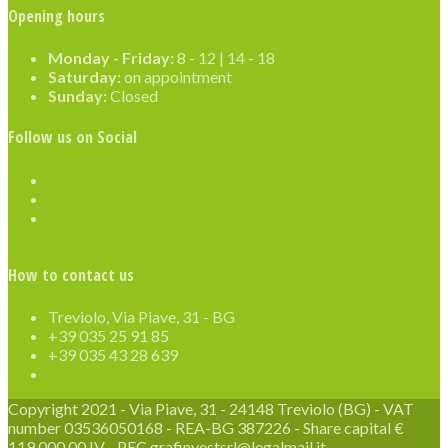
Opening hours
Monday - Friday:
8 - 12 | 14 - 18
Saturday:
on appointment
Sunday:
Closed
Follow us on Social
How to contact us
Treviolo, Via Piave, 31 - BG
+39 035 25 91 85
+39 035 43 28 639
info@grafinvest.it
Copyright 2021 - Via Piave, 31 - 24148 Treviolo (BG) - VAT
number 03536050168 - REA-BG 387226 - Share capital €
119,000.00 IV - PEC grafinvestsrl@legalmail.it