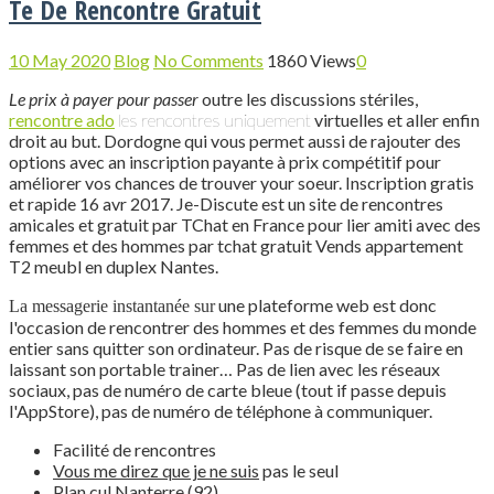
Te De Rencontre Gratuit
10 May 2020
Blog
No Comments
1860 Views
0
Le prix à payer pour passer
outre les discussions stériles,
rencontre ado
les rencontres uniquement
virtuelles et aller enfin
droit au but. Dordogne qui vous permet aussi de rajouter des
options avec an inscription payante à prix compétitif pour
améliorer vos chances de trouver your soeur. Inscription gratis
et rapide 16 avr 2017. Je-Discute est un site de rencontres
amicales et gratuit par TChat en France pour lier amiti avec des
femmes et des hommes par tchat gratuit Vends appartement
T2 meubl en duplex Nantes.
une plateforme web est donc
La messagerie instantanée sur
l'occasion de rencontrer des hommes et des femmes du monde
entier sans quitter son ordinateur. Pas de risque de se faire en
laissant son portable trainer… Pas de lien avec les réseaux
sociaux, pas de numéro de carte bleue (tout if passe depuis
l'AppStore), pas de numéro de téléphone à communiquer.
Facilité de rencontres
Vous me direz que je ne suis
pas le seul
Plan cul Nanterre (92)