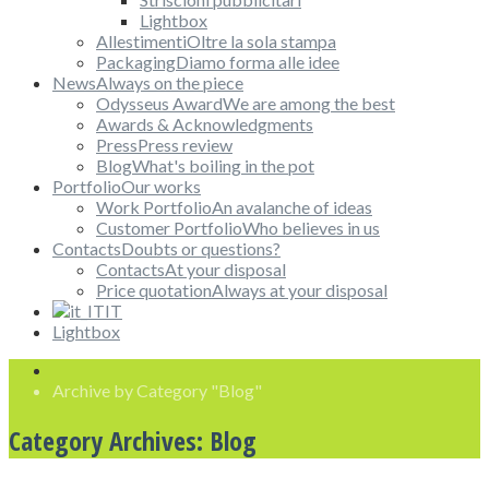
Lightbox
Allestimenti
Oltre la sola stampa
Packaging
Diamo forma alle idee
News
Always on the piece
Odysseus Award
We are among the best
Awards & Acknowledgments
Press
Press review
Blog
What's boiling in the pot
Portfolio
Our works
Work Portfolio
An avalanche of ideas
Customer Portfolio
Who believes in us
Contacts
Doubts or questions?
Contacts
At your disposal
Price quotation
Always at your disposal
IT
Lightbox
Archive by Category "Blog"
Category Archives:
Blog