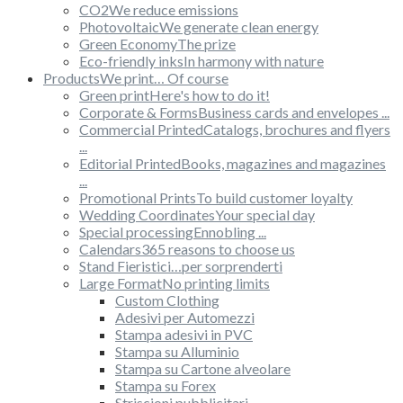
CO2
We reduce emissions
Photovoltaic
We generate clean energy
Green Economy
The prize
Eco-friendly inks
In harmony with nature
Products
We print… Of course
Green print
Here's how to do it!
Corporate & Forms
Business cards and envelopes ...
Commercial Printed
Catalogs, brochures and flyers
...
Editorial Printed
Books, magazines and magazines
...
Promotional Prints
To build customer loyalty
Wedding Coordinates
Your special day
Special processing
Ennobling ...
Calendars
365 reasons to choose us
Stand Fieristici
…per sorprenderti
Large Format
No printing limits
Custom Clothing
Adesivi per Automezzi
Stampa adesivi in PVC
Stampa su Alluminio
Stampa su Cartone alveolare
Stampa su Forex
Striscioni pubblicitari