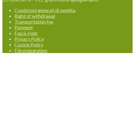
Condizioni generali di vendita
Right of withdrawal
Transportation fee
Payment
Faq & Help
Privacy Policy
Cookie Policy
File preparation