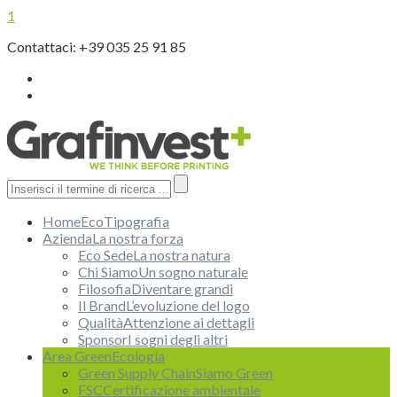
1
Contattaci: +39 035 25 91 85
Home
EcoTipografia
Azienda
La nostra forza
Eco Sede
La nostra natura
Chi Siamo
Un sogno naturale
Filosofia
Diventare grandi
Il Brand
L’evoluzione del logo
Qualità
Attenzione ai dettagli
Sponsor
I sogni degli altri
Area Green
Ecologia
Green Supply Chain
Siamo Green
FSC
Certificazione ambientale