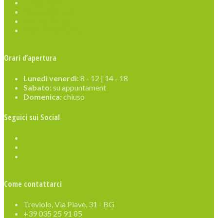
Faq & Help
Privacy Policy
Cookie Policy
Preparazione file
Orari d’apertura
Lunedì venerdì:
8 - 12 | 14 - 18
Sabato:
su appuntament
Domenica:
chiuso
Seguici sui Social
Come contattarci
Treviolo, Via Piave, 31 - BG
+39 035 25 91 85