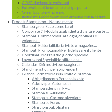
CO2
Riduciamo le emissioni
Fotovoltaico
Generiamo energia pulita
Green Economy
Il premio
Inchiostri Ecocompatibili
In armonia con la natura
Prodotti
Stampiamo…Naturalmente
Stampa green
Ecco come fare!
Corporate & Modulistica
Biglietti d visita e buste …
Stampati Commerciali
Cataloghi, depliants e
volantini…
Stampati Editoriali
Libri, riviste e magazine…
Stampati Promozionali
Per fidelizzare il cliente
Coordinati Nozze
Il tuo giorno speciale
Lavorazioni Speciali
Nobilitazioni…
Calendari
365 motivi per sceglerci
Stand Fieristici
…per sorprenderti
Grande Formato
Nessun limite di stampa
Abbigliamento Personalizzato
Adesivi per Automezzi
Stampa adesivi in PVC
Stampa su Alluminio
Stampa su Cartone alveolare
Stampa su Forex
Striscioni pubblicitari
Lightbox