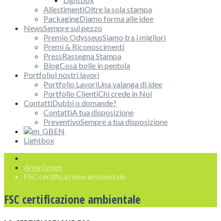
Allestimenti
Oltre la sola stampa
Packaging
Diamo forma alle idee
News
Sempre sul pezzo
Premio Odysseus
Siamo tra i migliori
Premi & Riconoscimenti
Press
Rassegna Stampa
Blog
Cosa bolle in pentola
Portfolio
I nostri lavori
Portfolio Lavori
Una valanga di idee
Portfolio Clienti
Chi crede in Noi
Contatti
Dubbi o domande?
Contatti
A tua disposizione
Preventivo
Sempre a tua disposizione
EN
Lightbox
Area Green
FSC certificazione ambientale
FSC certificazione ambientale