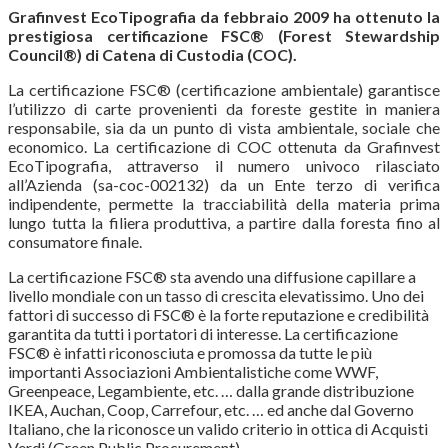
Grafinvest EcoTipografia da febbraio 2009 ha ottenuto la
prestigiosa certificazione FSC® (Forest Stewardship
Council®) di Catena di Custodia (COC).
La certificazione FSC® (certificazione ambientale) garantisce
l’utilizzo di carte provenienti da foreste gestite in maniera
responsabile, sia da un punto di vista ambientale, sociale che
economico. La certificazione di COC ottenuta da Grafinvest
EcoTipografia, attraverso il numero univoco rilasciato
all’Azienda (sa-coc-002132) da un Ente terzo di verifica
indipendente, permette la tracciabilità della materia prima
lungo tutta la filiera produttiva, a partire dalla foresta fino al
consumatore finale.
La certificazione FSC® sta avendo una diffusione capillare a
livello mondiale con un tasso di crescita elevatissimo. Uno dei
fattori di successo di FSC® è la forte reputazione e credibilità
garantita da tutti i portatori di interesse. La certificazione
FSC® è infatti riconosciuta e promossa da tutte le più
importanti Associazioni Ambientalistiche come WWF,
Greenpeace, Legambiente, etc. … dalla grande distribuzione
IKEA, Auchan, Coop, Carrefour, etc. … ed anche dal Governo
Italiano, che la riconosce un valido criterio in ottica di Acquisti
Verdi (Green Public Procurement).